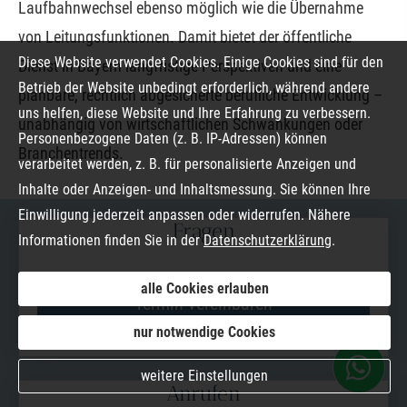
Laufbahnwechsel ebenso möglich wie die Übernahme
von Leitungsfunktionen. Damit bietet der öffentliche
Diese Website verwendet Cookies. Einige Cookies sind für den
Dienst in Bayern langfristige Perspektiven und eine
Betrieb der Website unbedingt erforderlich, während andere
planbare, rechtlich abgesicherte berufliche Entwicklung –
uns helfen, diese Website und Ihre Erfahrung zu verbessern.
unabhängig von wirtschaftlichen Schwankungen oder
Personenbezogene Daten (z. B. IP-Adressen) können
Branchentrends.
verarbeitet werden, z. B. für personalisierte Anzeigen und
Inhalte oder Anzeigen- und Inhaltsmessung. Sie können Ihre
Einwilligung jederzeit anpassen oder widerrufen. Nähere
Fragen
Informationen finden Sie in der
Datenschutzerklärung
.
alle Cookies erlauben
Termin ver­ein­baren
nur notwendige Cookies
weitere Einstellungen
Anrufen