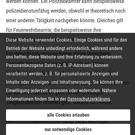
werden können. Ein Polizeibeamter kann beispielsweise
polizeidienstunfähig werden, obwohl er theoretisch noch
einer anderen Tätigkeit nachgehen könnte. Gleiches gilt
für Feuerwehrbeamte, die beispielsweise ihre
Atemschutztauglichkeit verlieren.
Diese Website verwendet Cookies. Einige Cookies sind für den
Betrieb der Website unbedingt erforderlich, während andere
Für diese Berufsgruppen bieten einige Versicherer
uns helfen, diese Website und Ihre Erfahrung zu verbessern.
spezielle Dienstunfähigkeitsklauseln an. Diese
Personenbezogene Daten (z. B. IP-Adressen) können
berücksichtigen die besonderen Anforderungen des
verarbeitet werden, z. B. für personalisierte Anzeigen und
Inhalte oder Anzeigen- und Inhaltsmessung. Sie können Ihre
jeweiligen Dienstes und können bereits dann leisten, wenn
Einwilligung jederzeit anpassen oder widerrufen. Nähere
die spezielle Dienstfähigkeit für den jeweiligen
Informationen finden Sie in der
Datenschutzerklärung
.
Tätigkeitsbereich verloren geht. Gerade für Polizei,
Feuerwehr und Justizvollzug stellt die spezielle
alle Cookies erlauben
Dienstunfähigkeitsklausel daher einen wichtigen
nur notwendige Cookies
Bestandteil des Versicherungsschutzes dar.