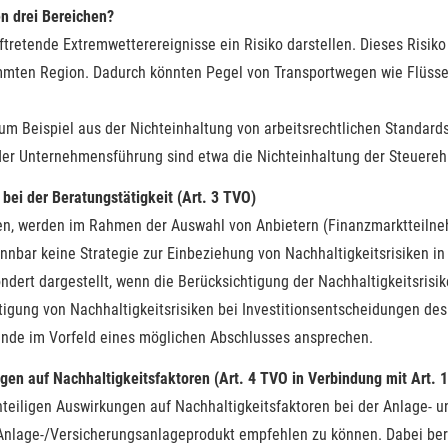
en drei Bereichen?
retende Extremwetterereignisse ein Risiko darstellen. Dieses Risiko 
immten Region. Dadurch könnten Pegel von Transportwegen wie Flüsse
zum Beispiel aus der Nichteinhaltung von arbeitsrechtlichen Standar
 der Unternehmensführung sind etwa die Nichteinhaltung der Steuereh
bei der Beratungstätigkeit (Art. 3 TVO)
hen, werden im Rahmen der Auswahl von Anbietern (Finanzmarktteiln
kennbar keine Strategie zur Einbeziehung von Nachhaltigkeitsrisiken i
dert dargestellt, wenn die Berücksichtigung der Nachhaltigkeitsrisi
igung von Nachhaltigkeitsrisiken bei Investitionsentscheidungen des 
unde im Vorfeld eines möglichen Abschlusses ansprechen.
ngen auf Nachhaltigkeitsfaktoren (Art. 4 TVO in Verbindung mit Art.
hteiligen Auswirkungen auf Nachhaltigkeitsfaktoren bei der Anlage- 
s Anlage-/Versicherungsanlageprodukt empfehlen zu können. Dabei ber