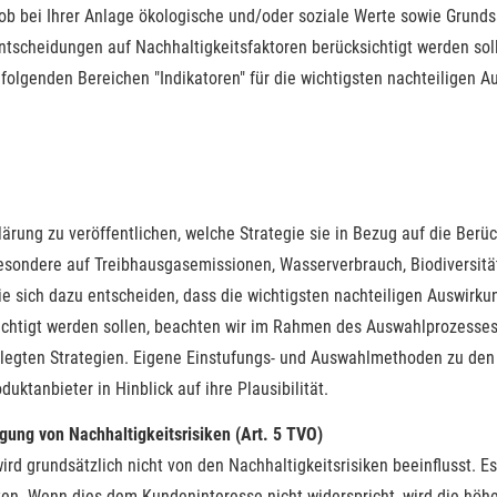
, ob bei Ihrer Anlage ökologische und/oder soziale Werte sowie Grun
ntscheidungen auf Nachhaltigkeitsfaktoren berücksichtigt werden soll
n folgenden Bereichen "Indikatoren" für die wichtigsten nachteiligen 
rklärung zu veröffentlichen, welche Strategie sie in Bezug auf die Ber
esondere auf Treibhausgasemissionen, Wasserverbrauch, Biodiversität
e sich dazu entscheiden, dass die wichtigsten nachteiligen Auswirku
ichtigt werden sollen, beachten wir im Rahmen des Auswahlprozesses 
legten Strategien. Eigene Einstufungs- und Auswahlmethoden zu den 
ktanbieter in Hinblick auf ihre Plausibilität.
igung von Nachhaltigkeitsrisiken (Art. 5 TVO)
ird grundsätzlich nicht von den Nachhaltigkeitsrisiken beeinflusst. 
güten. Wenn dies dem Kundeninteresse nicht widerspricht, wird die h