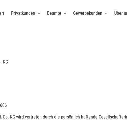
art
Privatkunden
Beamte
Gewerbekunden
Über u
o. KG
1606
 Co. KG wird vertreten durch die persönlich haftende Gesellschafteri