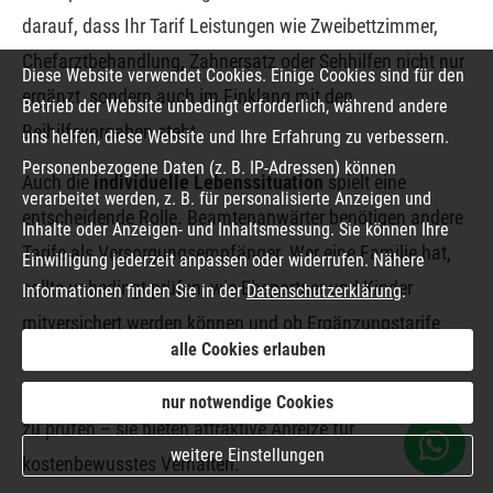
darauf, dass Ihr Tarif Leistungen wie Zweibettzimmer,
Chefarztbehandlung, Zahnersatz oder Sehhilfen nicht nur
Diese Website verwendet Cookies. Einige Cookies sind für den
ergänzt, sondern auch im Einklang mit den
Betrieb der Website unbedingt erforderlich, während andere
Beihilfevorgaben steht.
uns helfen, diese Website und Ihre Erfahrung zu verbessern.
Personenbezogene Daten (z. B. IP-Adressen) können
Auch die
individuelle Lebenssituation
spielt eine
verarbeitet werden, z. B. für personalisierte Anzeigen und
entscheidende Rolle. Beamtenanwärter benötigen andere
Inhalte oder Anzeigen- und Inhaltsmessung. Sie können Ihre
Tarife als Versorgungsempfänger. Wer eine Familie hat,
Einwilligung jederzeit anpassen oder widerrufen. Nähere
sollte unbedingt prüfen, wie Ehepartner und Kinder
Informationen finden Sie in der
Datenschutzerklärung
.
mitversichert werden können und ob Ergänzungstarife
alle Cookies erlauben
sinnvoll sind. Zudem ist es ratsam, Tarife mit
Beitragsrückerstattung
oder
freiwilligen Selbst­behalten
nur notwendige Cookies
zu prüfen – sie bieten attraktive Anreize für
weitere Einstellungen
kostenbewusstes Verhalten.