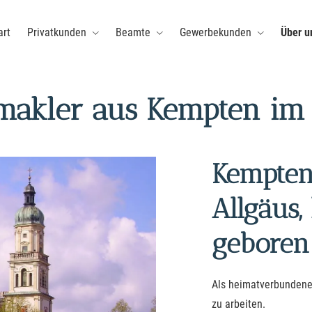
art
Privatkunden
Beamte
Gewerbekunden
Über u
s­makler aus Kempten im
Kempten 
Allgäus,
geboren
Als heimatverbundene
zu arbeiten.