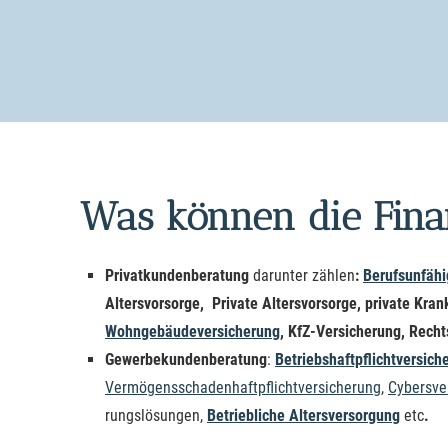
Was können die Fina
Privatkundenberatung
darunter zählen
:
Berufs­unfähi
Alters­vorsorge, Private Alters­vorsorge, private Krank
Wohngebäudeversicherung
, KfZ-Versicherung, Rechts
Gewerbekundenberatung
:
Betriebshaftpflichtversich
Vermögensschadenhaftpflichtversicherung
,
Cybersve
rungslösungen,
Betriebliche
Altersversorgung
etc
.