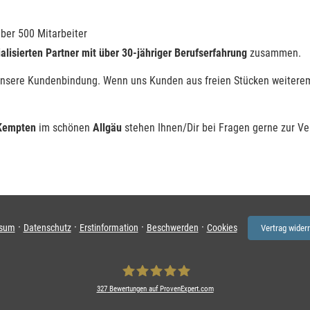
ber 500 Mitarbeiter
alisierten Partner mit über 30-jähriger Berufserfahrung
zusammen.
unsere Kundenbindung. Wenn uns Kunden aus freien Stücken weiteremp
 Kempten
im schönen
Allgäu
stehen Ihnen/Dir bei Fragen gerne zur Ve
·
·
·
·
ssum
Datenschutz
Erstinformation
Beschwerden
Cookies
Vertrag wider
327
Bewertungen auf ProvenExpert.com