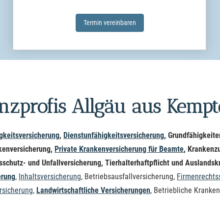
Termin ver­ein­baren
nzprofis Allgäu aus Kemp
g­keitsversicherung
,
Dienstunfähigkeitsversicherung
, Grundfähigkeiten
en­ver­si­che­rung,
Private Kranken­ver­si­che­rung für Beamte
, Kranken­zu
schutz- und Unfall­ver­si­che­rung, Tierhalterhaftpflicht und Ausland
erung
,
Inhaltsversicherung
, Betriebsausfallversicherung,
Firmenrechts
rsicherung
,
Landwirtschaftliche Versicherungen
, Betriebliche Kranken­v