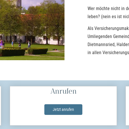
Wer möchte nicht in d
leben? (nein es ist ni
Als Ver­sicherungs­ma
Umliegenden Gemeinde
Dietmannsried, Halden
in allen Versicherung
Anrufen
Jetzt anrufen