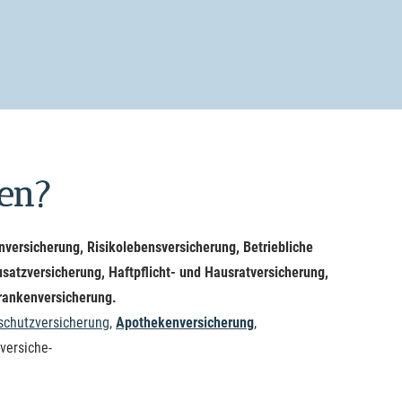
ten?
versicherung, Risiko­lebens­ver­si­che­rung, Betriebliche
satz­ver­si­che­rung, Haft­pflicht- und Haus­rat­ver­si­che­rung,
skrankenversicherung.
schutzversicherung
,
Apothekenversicherung
,
er­si­che­