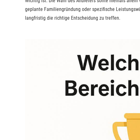
Wichtig ist: Die Wahl des Anbieters sollte niemals alle
geplante Familiengründung oder spezifische Leistungswün
langfristig die richtige Entscheidung zu treffen.