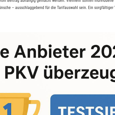
in vom Beitrag abhängig gemacht werden. Vielmehr sollten individuell
sche – ausschlaggebend für die Tarifauswahl sein. Ein sorgfältiger 