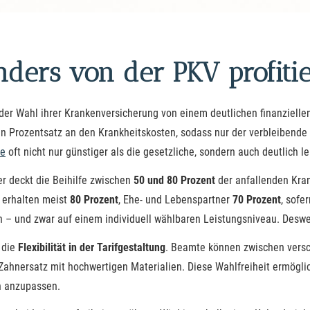
ers von der PKV profiti
r Wahl ihrer Kranken­ver­si­che­rung von einem deutlichen finanzielle
ten Prozentsatz an den Krankheitskosten, sodass nur der verbleibende
te
oft nicht nur günstiger als die gesetzliche, sondern auch deutlich le
r deckt die Beihilfe zwischen
50 und 80 Prozent
der anfallenden Kran
r erhalten meist
80 Prozent
, Ehe- und Lebenspartner
70 Prozent
, sofe
in – und zwar auf einem individuell wählbaren Leistungsniveau. Desw
 die
Flexibilität in der Tarifgestaltung
. Beamte können zwischen versc
ahnersatz mit hochwertigen Materialien. Diese Wahlfreiheit ermöglic
n anzupassen.