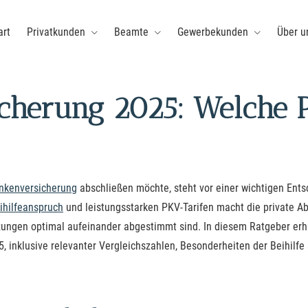
art
Privatkunden
Beamte
Gewerbekunden
Über u
cherung 2025: Welche P
ken­ver­si­che­rung
abschließen möchte, steht vor einer wichtigen Entsc
ihilfeanspruch
und leistungsstarken PKV-Tarifen macht die private Ab
tzungen optimal aufeinander abgestimmt sind. In diesem Ratgeber erha
25, inklusive relevanter Vergleichszahlen, Besonderheiten der Beihil