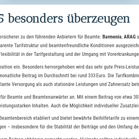
5 besonders überzeugen
ersicherer zu den führenden Anbietern für Beamte:
Barmenia
,
ARAG
u
sparente Tarifstruktur und beamtenfreundliche Konditionen ausgezeic
lexibilität in der Tarifgestaltung und der Umgang mit Vorerkrankunge
ition ein. Besonders hervorgehoben wird das sehr gute Preis-Leistung
r monatliche Beitrag im Durchschnitt bei rund 333 Euro. Die Tarifkom
ante Versorgung als auch stationäre Leistungen und Zahnersatz betri
 für Beamte und Beamtenanwärter an. Mit einem Beitrag von etwa 303
tungsstarken Inhalten. Auch die Möglichkeit individueller Zusatzle
m Beamtenbereich etabliert und bietet bewährte Beihilfetarife zu ein
en – insbesondere für die Stabilität der Beiträge und den Umfang de